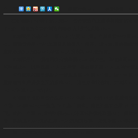
分 享:
點擊次數(shù)：
更新時間：2025-0
在市場經(jīng)濟(jì)的大潮中，管件制造商正遭遇著殘酷
(jìn)步，這是所有管件制造商都必須面對的挑戰(zhàn)。
市場競爭的核心在于產(chǎn)品質(zhì)量。在眾多管件生產(chǎn)廠家
石。這類管件產(chǎn)品通常具備高尺寸精度、優(yōu)良的機
廠家必須加大技術(shù)研發(fā)力度和設(shè)備投資。
市場競爭中，價格同樣扮演著關(guān)鍵角色。為確保產(chǎn)品質
和削減成本，以降低產(chǎn)品售價，從而提升產(chǎn)品的性價
管件廠家的競爭焦點之一便是服務(wù)質(zhì)量。優(yōu)質
廠家需向客戶提供全面的服務(wù)，這包括售前咨詢、方案設(shè
(yǎng)等環(huán)節(jié)。
市場競爭推動著管件生產(chǎn)企業(yè)持續(xù)拓寬銷售途徑
互聯(lián)網(wǎng)平臺進(jìn)行線上銷售。這包括建立企業(yè
面。此外，企業(yè)還密切關(guān)注原材料價格動態(tài)，實施恰
策，采納環(huán)保的生產(chǎn)流程與物料，確保企業(yè)得以持續(
上一條：
pe管材質(zhì)量質(zhì)量標(biāo)準(zhǔn)體系