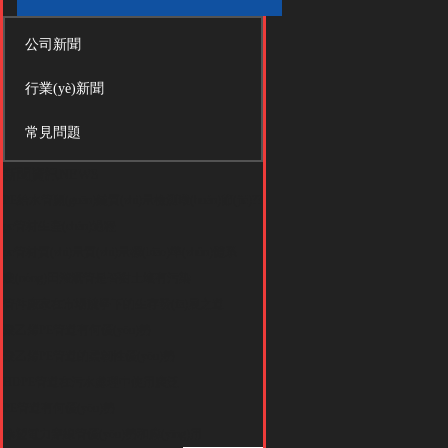
公司新聞
行業(yè)新聞
常見問題
新聞資訊
NEWS
PE給水管關(guān)鍵質(zhì)量檢測環(huán)節(jié)??
pe管材生產(chǎn)過程
pe管材質(zhì)量質(zhì)量標(biāo)準(zhǔn)體系
農(nóng)田灌溉管是否對土壤有污染
管件廠家在市場競爭下的生存發(fā)展之道
聚乙烯PE管道有何優(yōu)勢
聚乙烯PE管道的柔韌性優(yōu)勢
HDPE管道在污水處理中使用廣泛
PE管道有何優(yōu)勢
涂塑電力穿線管優(yōu)勢和應(yīng)用