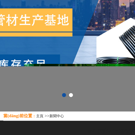
當(dāng)前位置 :
>>
主頁
新聞中心
管件廠家在市場競爭下